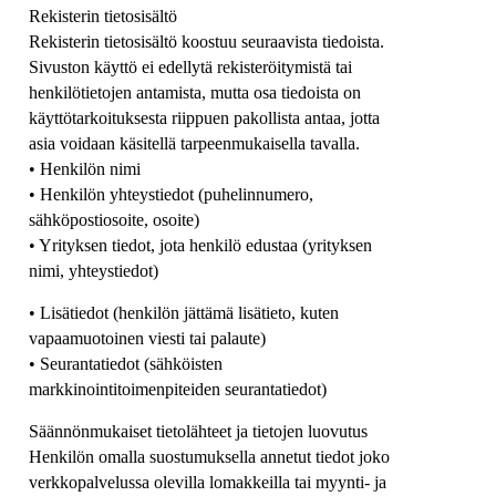
Rekisterin tietosisältö
Rekisterin tietosisältö koostuu seuraavista tiedoista.
Sivuston käyttö ei edellytä rekisteröitymistä tai
henkilötietojen antamista, mutta osa tiedoista on
käyttötarkoituksesta riippuen pakollista antaa, jotta
asia voidaan käsitellä tarpeenmukaisella tavalla.
• Henkilön nimi
• Henkilön yhteystiedot (puhelinnumero,
sähköpostiosoite, osoite)
• Yrityksen tiedot, jota henkilö edustaa (yrityksen
nimi, yhteystiedot)
• Lisätiedot (henkilön jättämä lisätieto, kuten
vapaamuotoinen viesti tai palaute)
• Seurantatiedot (sähköisten
markkinointitoimenpiteiden seurantatiedot)
Säännönmukaiset tietolähteet ja tietojen luovutus
Henkilön omalla suostumuksella annetut tiedot joko
verkkopalvelussa olevilla lomakkeilla tai myynti- ja