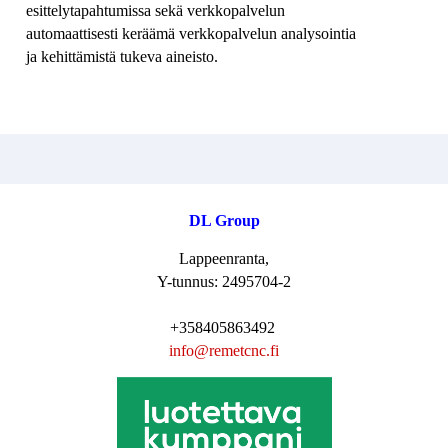
esittelytapahtumissa sekä verkkopalvelun
automaattisesti keräämä verkkopalvelun analysointia
ja kehittämistä tukeva aineisto.
DL Group
Lappeenranta,
Y-tunnus: 2495704-2
+358405863492
i
nfo@remetcnc.fi